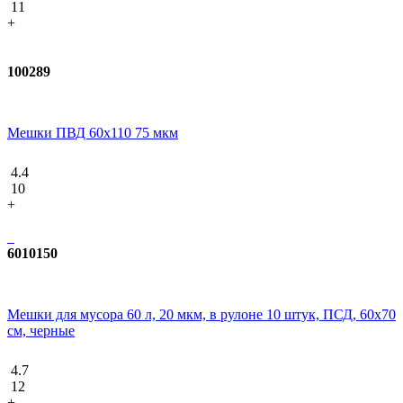
11
+
100289
Мешки ПВД 60x110 75 мкм
4.4
10
+
6010150
Мешки для мусора 60 л, 20 мкм, в рулоне 10 штук, ПСД, 60х70
см, черные
4.7
12
+