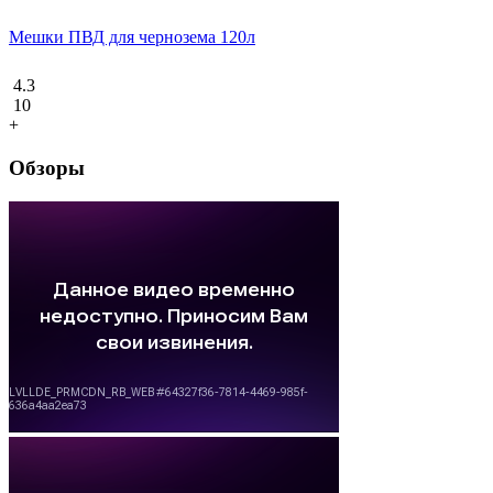
Мешки ПВД для чернозема 120л
4.3
10
+
Обзоры