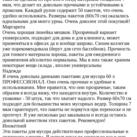
мкм, что делает их довольно прочными и устойчивыми к
проколам. Каждый рулон содержит 50 пакетов, что очень
удобно использовать. Размеры пакетов (60х70 см) оказались
идеальными для моего урны. Очень доволен этой покупкой!
Маргарита
Очень хорошая линейка мешков. Прозрачный вариант
универсален, подходит для дома и для клининга, может
применяться в офисах да и вообще широко. Своим коллегам
уже порекомендовала (берут для сети бассейнов). Прочность
для тонкого материала хороша, пакеты для ежедневного
применения абсолютно нормальны. Мы в них также храним
некоторые вещи склада , вполне универсальны
Надежда
Я очень довольна данными пакетами для мусора 60 л
ПРОФЕССИОНАЛ. Они очень прочные и удобные в
использовании. Мне нравится, что они прозрачные, таким
образом я всегда вижу, что находится внутри. Количество в
упаковке - 50 штук, так что хватает надолго. Размер 60х70 см
подходит для большинства моих мусорных ведер. Толщина 7
мкм гарантирует, что пакеты не порвутся при переноске и не
протечут. Я уже несколько раз заказывала и всегда остаюсь
довольной качеством этих пакетов. Рекомендую!
Инокетний
Эти пакеты для мусора действительно профессиональные и
отличного качества. Я использовал их несколько раз и они