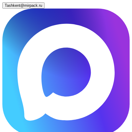
Tashkent@mirpack.ru