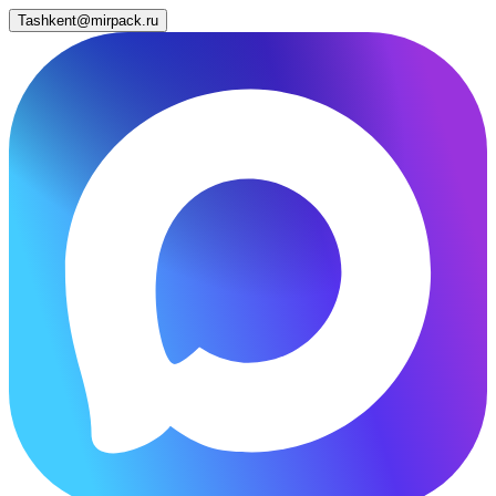
Tashkent@mirpack.ru