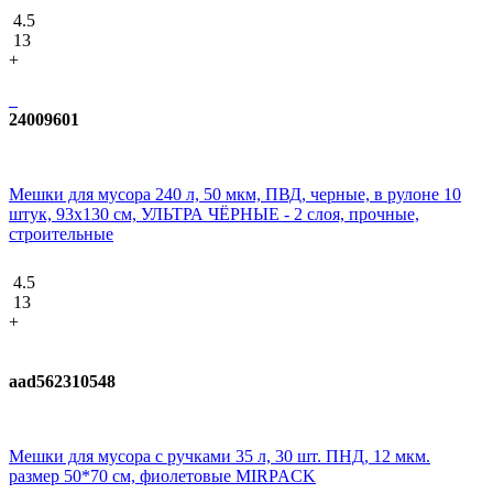
4.5
13
+
24009601
Мешки для мусора 240 л, 50 мкм, ПВД, черные, в рулоне 10
штук, 93х130 см, УЛЬТРА ЧЁРНЫЕ - 2 слоя, прочные,
строительные
4.5
13
+
aad562310548
Мешки для мусора с ручками 35 л, 30 шт. ПНД, 12 мкм.
размер 50*70 см, фиолетовые MIRPACK