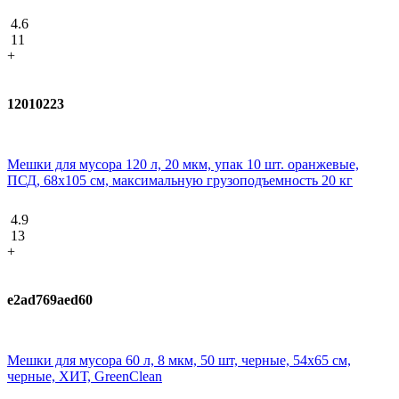
4.6
11
+
12010223
Мешки для мусора 120 л, 20 мкм, упак 10 шт. оранжевые,
ПСД, 68х105 см, максимальную грузоподъемность 20 кг
4.9
13
+
e2ad769aed60
Мешки для мусора 60 л, 8 мкм, 50 шт, черные, 54х65 см,
черные, ХИТ, GreenClean