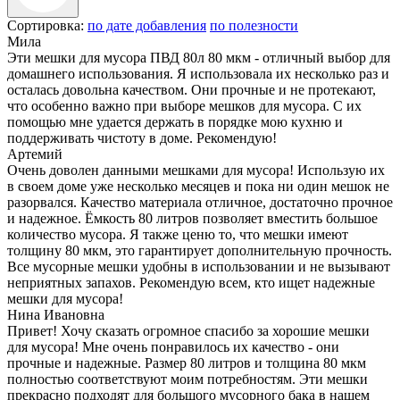
Сортировка:
по дате добавления
по полезности
Мила
Эти мешки для мусора ПВД 80л 80 мкм - отличный выбор для
домашнего использования. Я использовала их несколько раз и
осталась довольна качеством. Они прочные и не протекают,
что особенно важно при выборе мешков для мусора. С их
помощью мне удается держать в порядке мою кухню и
поддерживать чистоту в доме. Рекомендую!
Артемий
Очень доволен данными мешками для мусора! Использую их
в своем доме уже несколько месяцев и пока ни один мешок не
разорвался. Качество материала отличное, достаточно прочное
и надежное. Ёмкость 80 литров позволяет вместить большое
количество мусора. Я также ценю то, что мешки имеют
толщину 80 мкм, это гарантирует дополнительную прочность.
Все мусорные мешки удобны в использовании и не вызывают
неприятных запахов. Рекомендую всем, кто ищет надежные
мешки для мусора!
Нина Ивановна
Привет! Хочу сказать огромное спасибо за хорошие мешки
для мусора! Мне очень понравилось их качество - они
прочные и надежные. Размер 80 литров и толщина 80 мкм
полностью соответствуют моим потребностям. Эти мешки
прекрасно подходят для большого мусорного бака в нашем