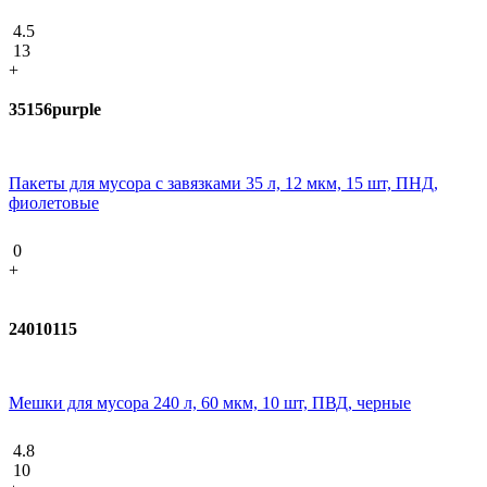
4.5
13
+
35156purple
Пакеты для мусора с завязками 35 л, 12 мкм, 15 шт, ПНД,
фиолетовые
0
+
24010115
Мешки для мусора 240 л, 60 мкм, 10 шт, ПВД, черные
4.8
10