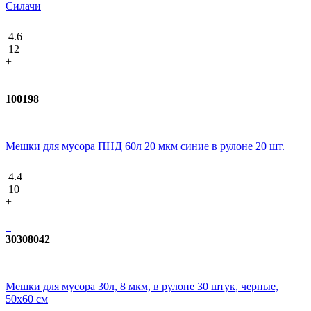
Силачи
4.6
12
+
100198
Мешки для мусора ПНД 60л 20 мкм синие в рулоне 20 шт.
4.4
10
+
30308042
Мешки для мусора 30л, 8 мкм, в рулоне 30 штук, черные,
50х60 см