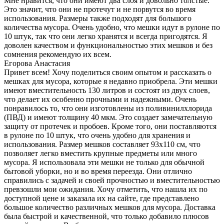
Мне нравится, что они имеют два слоя и довольно толстые.
Это значит, что они не протечут и не порвутся во время
использования. Размеры также подходят для большого
количества мусора. Очень удобно, что мешки идут в рулоне по
10 штук, так что они легко хранятся и всегда пригодятся. Я
доволен качеством и функциональностью этих мешков и без
сомнения рекомендую их всем.
Егорова Анастасия
Привет всем! Хочу поделиться своим опытом и рассказать о
мешках для мусора, которые я недавно приобрела. Эти мешки
имеют вместительность 130 литров и состоят из двух слоев,
что делает их особенно прочными и надежными. Очень
понравилось то, что они изготовлены из поливинилхлорида
(ПВД) и имеют толщину 40 мкм. Это создает замечательную
защиту от протечек и пробоев. Кроме того, они поставляются
в рулоне по 10 штук, что очень удобно для хранения и
использования. Размер мешков составляет 93х110 см, что
позволяет легко вместить крупные предметы или много
мусора. Я использовала эти мешки не только для обычной
бытовой уборки, но и во время переезда. Они отлично
справились с задачей и своей прочностью и вместительностью
превзошли мои ожидания. Хочу отметить, что нашла их по
доступной цене и заказала их на сайте, где представлено
большое количество различных мешков для мусора. Доставка
была быстрой и качественной, что только добавило плюсов