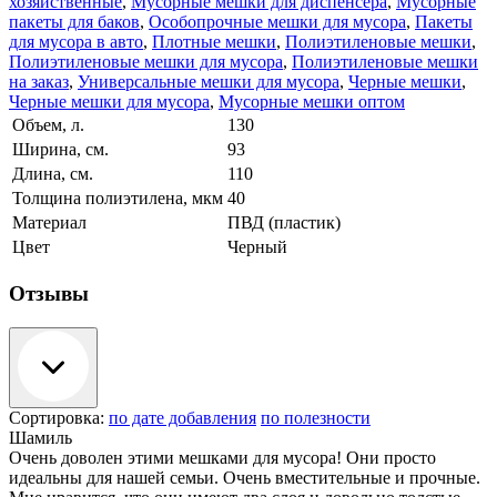
хозяйственные
,
Мусорные мешки для диспенсера
,
Мусорные
пакеты для баков
,
Особопрочные мешки для мусора
,
Пакеты
для мусора в авто
,
Плотные мешки
,
Полиэтиленовые мешки
,
Полиэтиленовые мешки для мусора
,
Полиэтиленовые мешки
на заказ
,
Универсальные мешки для мусора
,
Черные мешки
,
Черные мешки для мусора
,
Мусорные мешки оптом
Объем, л.
130
Ширина, см.
93
Длина, см.
110
Толщина полиэтилена, мкм
40
Материал
ПВД (пластик)
Цвет
Черный
Отзывы
Сортировка:
по дате добавления
по полезности
Шамиль
Очень доволен этими мешками для мусора! Они просто
идеальны для нашей семьи. Очень вместительные и прочные.