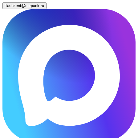
Tashkent@mirpack.ru