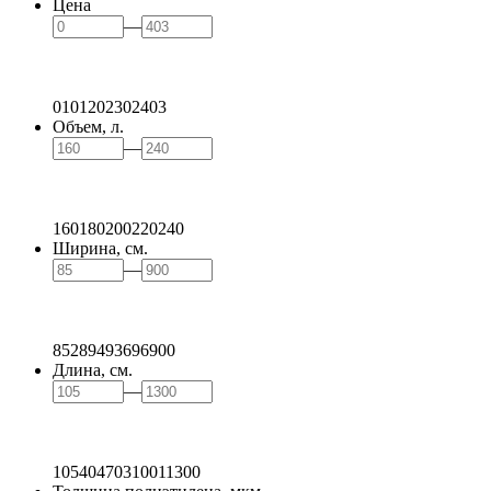
Цена
—
0
101
202
302
403
Объем, л.
—
160
180
200
220
240
Ширина, см.
—
85
289
493
696
900
Длина, см.
—
105
404
703
1001
1300