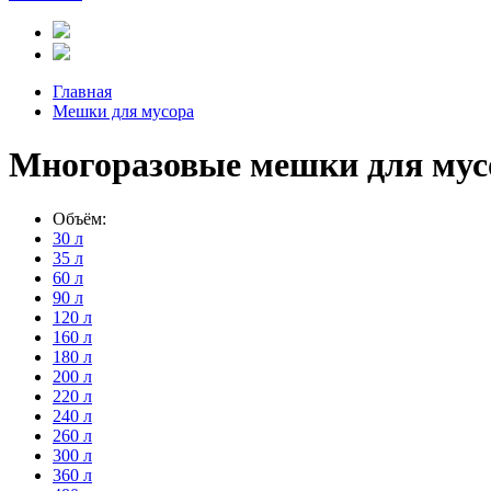
Главная
Мешки для мусора
Многоразовые мешки для мус
Объём:
30 л
35 л
60 л
90 л
120 л
160 л
180 л
200 л
220 л
240 л
260 л
300 л
360 л