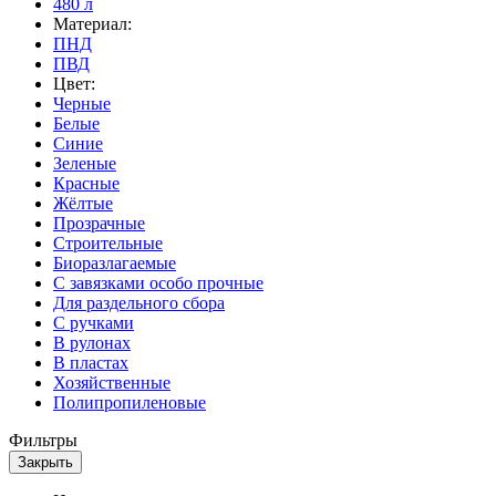
480 л
Материал:
ПНД
ПВД
Цвет:
Черные
Белые
Синие
Зеленые
Красные
Жёлтые
Прозрачные
Строительные
Биоразлагаемые
С завязками особо прочные
Для раздельного сбора
С ручками
В рулонах
В пластах
Хозяйственные
Полипропиленовые
Фильтры
Закрыть