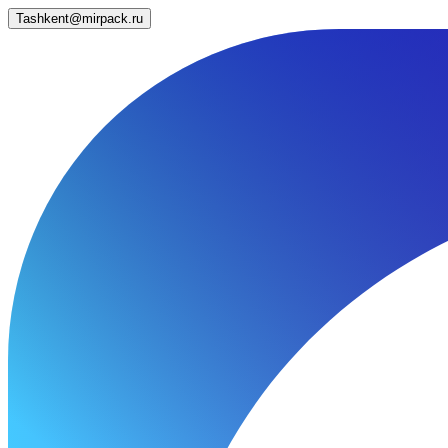
Tashkent@mirpack.ru